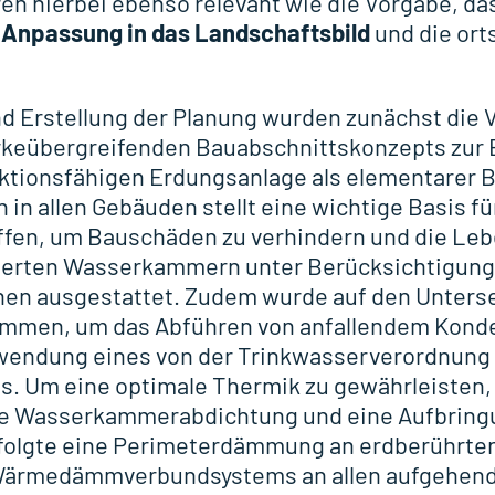
en hierbei ebenso relevant wie die Vorgabe, da
 Anpassung in das Landschaftsbild
und die ort
 Erstellung der Planung wurden zunächst die 
rkeübergreifenden Bauabschnittskonzepts zur E
tionsfähigen Erdungsanlage als elementarer B
 in allen Gebäuden stellt eine wichtige Basis fü
fen, um Bauschäden zu verhindern und die Leb
lierten Wasserkammern unter Berücksichtigung
n ausgestattet. Zudem wurde auf den Unterse
mmen, um das Abführen von anfallendem Konden
rwendung eines von der Trinkwasserverordnung 
s. Um eine optimale Thermik zu gewährleisten
e Wasserkammerabdichtung und eine Aufbring
olgte eine Perimeterdämmung an erdberührten
 Wärmedämmverbundsystems an allen aufgehen