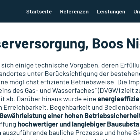
Startseite
Referenzen
Leistungen
Un
erversorgung, Boos Ni
sich einige technische Vorgaben, deren Erfüllu
andortes unter Berücksichtigung der bestehend
ne möglichst effiziente Betriebsweise. Die I
eins des Gas- und Wasserfaches“ (DVGW) zielt 
it ab. Darüber hinaus wurde eine
energieeffizi
en Erreichbarkeit, Begehbarkeit und Bedienbark
Gewährleistung einer hohen Betriebssicherhei
affung
hochwertiger und langlebiger Bausubst
n auszuführende bauliche Prozesse und hohe S