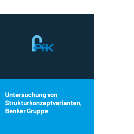
Untersuchung von
Strukturkonzeptvarianten,
Benker Gruppe