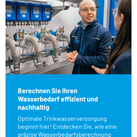
Berechnen Sie Ihren
Wasserbedarf effizient und
nachhaltig
Optimale Trinkwasserversorgung
beginnt hier! Entdecken Sie, wie eine
präzise Wasserbedarfsberechnung