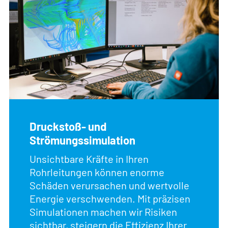
Druckstoß- und
Strömungssimulation
Unsichtbare Kräfte in Ihren
Rohrleitungen können enorme
Schäden verursachen und wertvolle
Energie verschwenden. Mit präzisen
Simulationen machen wir Risiken
sichtbar, steigern die Effizienz Ihrer