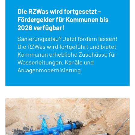
Die RZWas wird fortgesetzt –
Fördergelder für Kommunen bis
2028 verfügbar!
Sanierungsstau? Jetzt fördern lassen!
Die RZWas wird fortgeführt und bietet
Kommunen erhebliche Zuschüsse für
Wasserleitungen, Kanäle und
Anlagenmodernisierung.