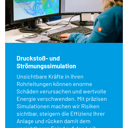
Druckstoß- und
Strömungssimulation
Unsichtbare Kräfte in Ihren
Rohrleitungen können enorme
Schäden verursachen und wertvolle
Energie verschwenden. Mit präzisen
Simulationen machen wir Risiken
sichtbar, steigern die Effizienz Ihrer
Anlage und rücken damit dem