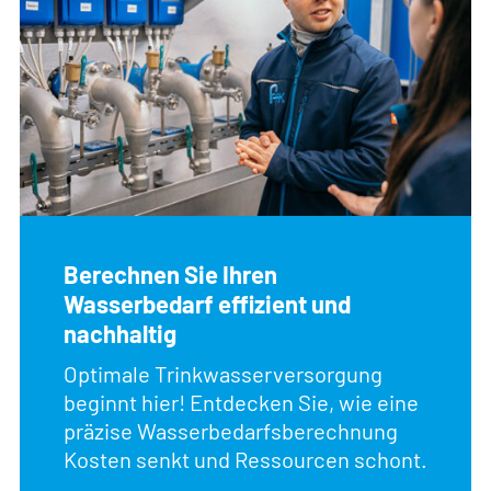
Berechnen Sie Ihren
Wasserbedarf effizient und
nachhaltig
Optimale Trinkwasserversorgung
beginnt hier! Entdecken Sie, wie eine
präzise Wasserbedarfsberechnung
Kosten senkt und Ressourcen schont.