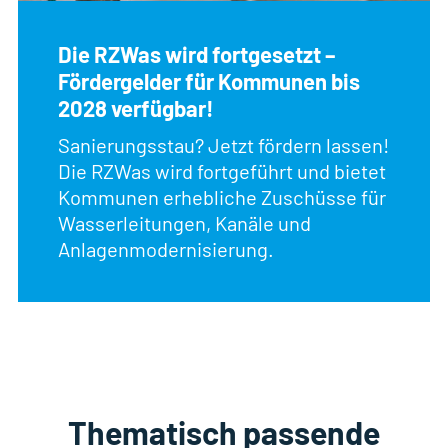
Die RZWas wird fortgesetzt –
Fördergelder für Kommunen bis
2028 verfügbar!
Sanierungsstau? Jetzt fördern lassen!
Die RZWas wird fortgeführt und bietet
Kommunen erhebliche Zuschüsse für
Wasserleitungen, Kanäle und
Anlagenmodernisierung.
Thematisch passende